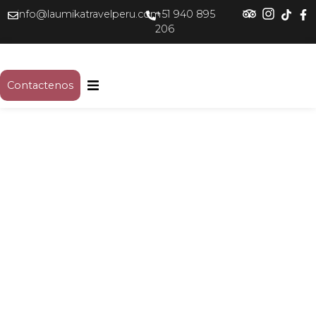
info@laumikatravelperu.com
+51 940 895
206
Contactenos
Recorrido Peatonal Histórico: El
Alma de Sillar de la Ciudad Blanca